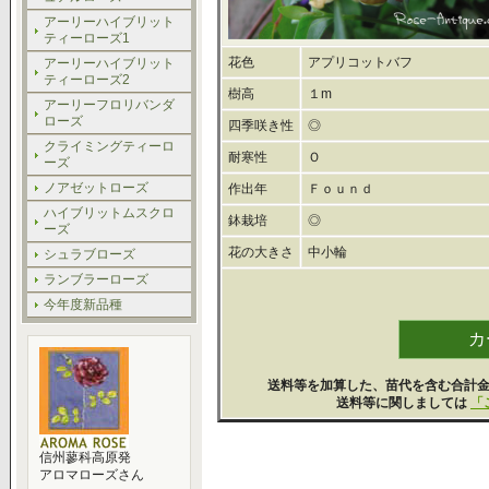
アーリーハイブリット
ティーローズ1
花色
アプリコットバフ
アーリーハイブリット
ティーローズ2
樹高
１m
アーリーフロリバンダ
ローズ
四季咲き性
◎
クライミングティーロ
耐寒性
Ｏ
ーズ
ノアゼットローズ
作出年
Ｆｏｕｎｄ
ハイブリットムスクロ
鉢栽培
◎
ーズ
花の大きさ
中小輪
シュラブローズ
ランブラーローズ
今年度新品種
送料等を加算した、苗代を含む合計
送料等に関しましては
「
信州蓼科高原発
アロマローズさん