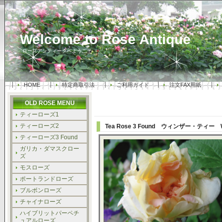
Welcome to Rose Antique
ローズアンティークへようこそ
HOME
特定商取引法
ご利用ガイド
注文FAX用紙
OLD ROSE MENU
ティーローズ1
ティーローズ2
Tea Rose 3 Found ウィンザー・ティー
ティーローズ3 Found
ガリカ・ダマスクロー
ズ
モスローズ
ポートランドローズ
ブルボンローズ
チャイナローズ
ハイブリットパーペチ
ュアルローズ