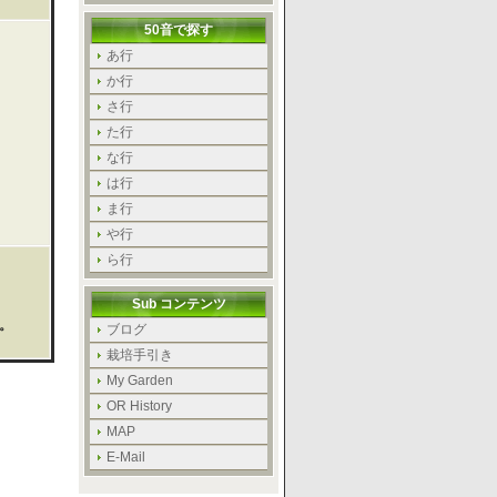
50音で探す
あ行
か行
さ行
た行
な行
は行
ま行
や行
ら行
Sub コンテンツ
。
ブログ
栽培手引き
My Garden
OR History
MAP
E-Mail