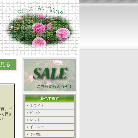
見る
花色で探す
ホワイト
薔薇。ゴ
ピンク
いて行き
い！
レッド
イエロー
その他