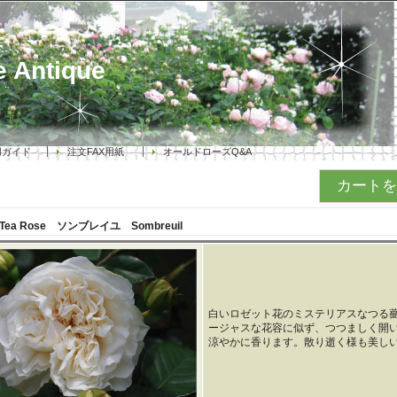
 Antique
用ガイド
注文FAX用紙
オールドローズQ&A
カートを
g Tea Rose
ソンブレイユ
Sombreuil
白いロゼット花のミステリアスなつる
ージャスな花容に似ず、つつましく開
涼やかに香ります。散り逝く様も美し