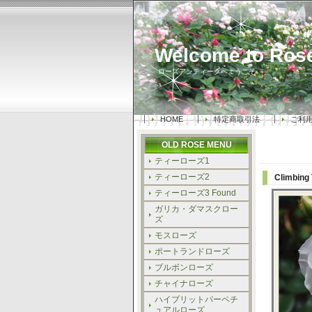
Welcome to Rose
ローズアンティークへようこそ
HOME
特定商取引法
ご利
OLD ROSE MENU
ティーローズ1
ティーローズ2
Climbin
ティーローズ3 Found
ガリカ・ダマスクロー
ズ
モスローズ
ポートランドローズ
ブルボンローズ
チャイナローズ
ハイブリットパーペチ
ュアルローズ