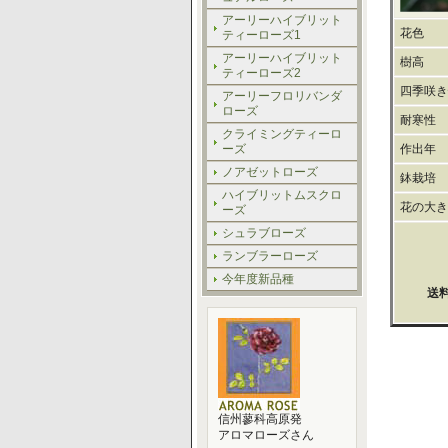
アーリーハイブリット
花色
ティーローズ1
アーリーハイブリット
樹高
ティーローズ2
四季咲き
アーリーフロリバンダ
ローズ
耐寒性
クライミングティーロ
ーズ
作出年
ノアゼットローズ
鉢栽培
ハイブリットムスクロ
花の大き
ーズ
シュラブローズ
ランブラーローズ
今年度新品種
送
信州蓼科高原発
アロマローズさん