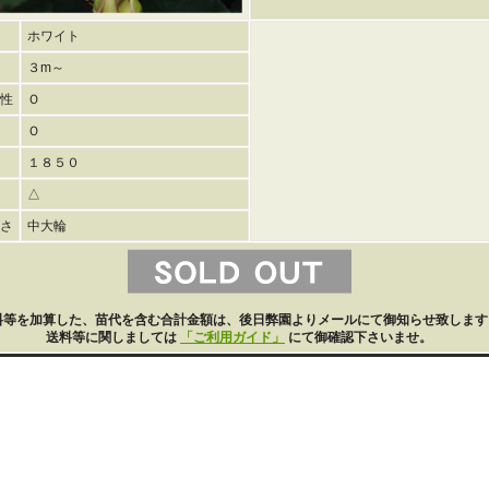
ホワイト
３m～
性
Ｏ
Ｏ
１８５０
△
さ
中大輪
料等を加算した、苗代を含む合計金額は、後日弊園よりメールにて御知らせ致します
送料等に関しましては
「ご利用ガイド」
にて御確認下さいませ。