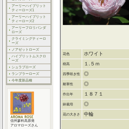
アーリーハイブリット
ティーローズ1
アーリーハイブリット
ティーローズ2
アーリーフロリバンダ
ローズ
クライミングティーロ
ーズ
ノアゼットローズ
ホワイト
花色
ハイブリットムスクロ
ーズ
１.５ｍ
樹高
シュラブローズ
◎
ランブラーローズ
四季咲き性
今年度新品種
◎
耐寒性
１８７１
作出年
◎
鉢栽培
中輪
花の大きさ
信州蓼科高原発
アロマローズさん