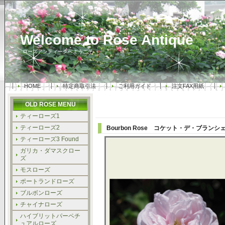
Welcome to Rose Antique
ローズアンティークへようこそ
HOME
特定商取引法
ご利用ガイド
注文FAX用紙
OLD ROSE MENU
ティーローズ1
ティーローズ2
Bourbon Rose
コケット・デ・ブラン
ティーローズ3 Found
ガリカ・ダマスクロー
ズ
モスローズ
ポートランドローズ
ブルボンローズ
チャイナローズ
ハイブリットパーペチ
ュアルローズ