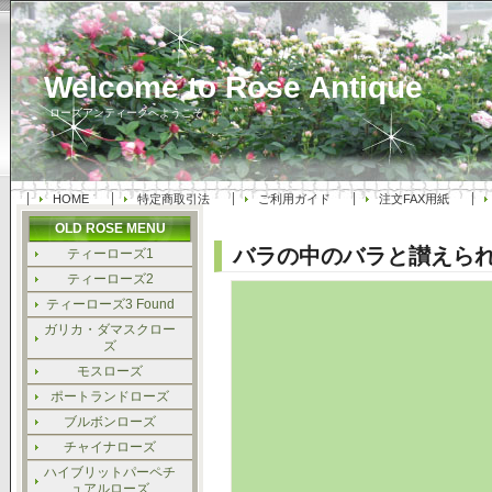
Welcome to Rose Antique
ローズアンティークへようこそ
HOME
特定商取引法
ご利用ガイド
注文FAX用紙
OLD ROSE MENU
バラの中のバラと讃えられ
ティーローズ1
ティーローズ2
ティーローズ3 Found
ガリカ・ダマスクロー
ズ
モスローズ
ポートランドローズ
ブルボンローズ
チャイナローズ
ハイブリットパーペチ
ュアルローズ