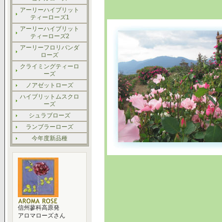
アーリーハイブリット
ティーローズ1
アーリーハイブリット
ティーローズ2
アーリーフロリバンダ
ローズ
クライミングティーロ
ーズ
ノアゼットローズ
ハイブリットムスクロ
ーズ
シュラブローズ
ランブラーローズ
今年度新品種
信州蓼科高原発
アロマローズさん